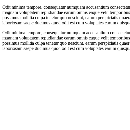
Odit minima tempore, consequatur numquam accusantium consectetur e
magnam voluptatem repudiandae earum omnis eaque velit temporibus 
possimus mollitia culpa tenetur quo nesciunt, earum perspiciatis quae
laboriosam saepe ducimus quod odit est cum voluptates earum quisq
Odit minima tempore, consequatur numquam accusantium consectetur e
magnam voluptatem repudiandae earum omnis eaque velit temporibus 
possimus mollitia culpa tenetur quo nesciunt, earum perspiciatis quae
laboriosam saepe ducimus quod odit est cum voluptates earum quisq